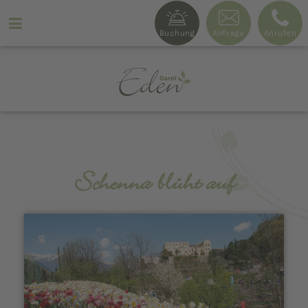
Buchung
Anfrage
Anrufen
Ga
r
n
i
Schenna blüht auf